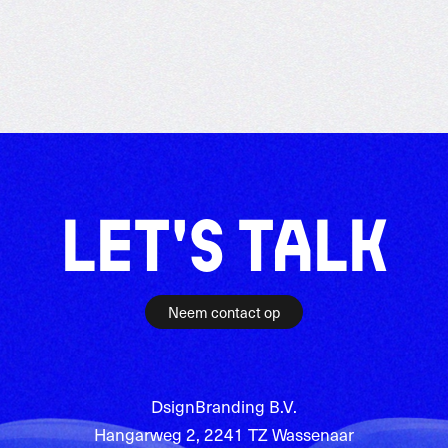
LET'S TALK
Neem contact op
DsignBranding B.V.
Hangarweg 2, 2241 TZ Wassenaar